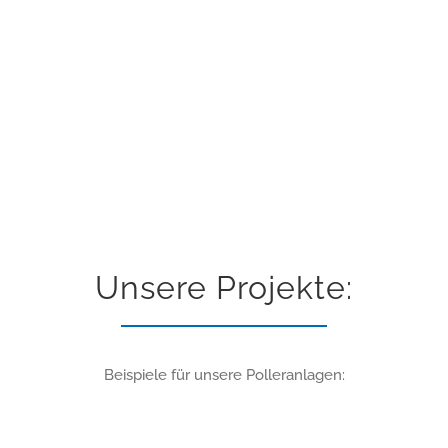
Privatgrundstücke. Unsere
Pollersysteme
schützen Sie zuverlässig
und sind gleichzeitig komfortabel.
Unsere Projekte:
Beispiele für unsere Polleranlagen: