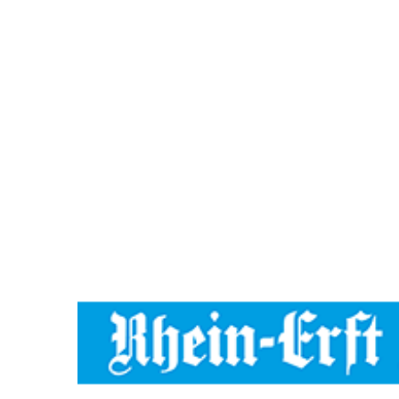
Zeige
grösseres
Bild