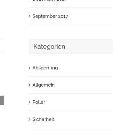
September 2017
Kategorien
Absperrung
Allgemein
Kings Innovation Polleranlagen im TV –
Poller
Beitrag bei RTL
September 8th, 2017
Sicherheit