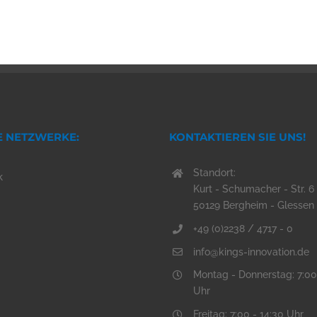
E NETZWERKE:
KONTAKTIEREN SIE UNS!
Standort:
k
Kurt - Schumacher - Str. 6
50129 Bergheim - Glessen
+49 (0)2238 / 4717 - 0
info@kings-innovation.de
Montag - Donnerstag: 7:00
Uhr
Freitag: 7:00 - 14:30 Uhr