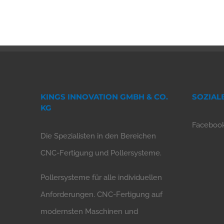
KINGS INNOVATION GMBH & CO.
SOZIAL
KG
Faceboo
Die Spezialisten in den Bereichen
CNC-Fertigung und Pollersysteme.
Pollersysteme für alle individuellen
Anforderungen. CNC-Fertigung auf
modernsten Maschinen und