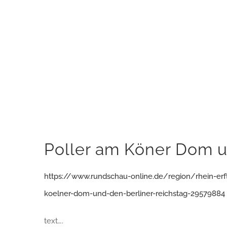
Poller am Köner Dom u
https://www.rundschau-online.de/region/rhein-er
koelner-dom-und-den-berliner-reichstag-29579884
text….