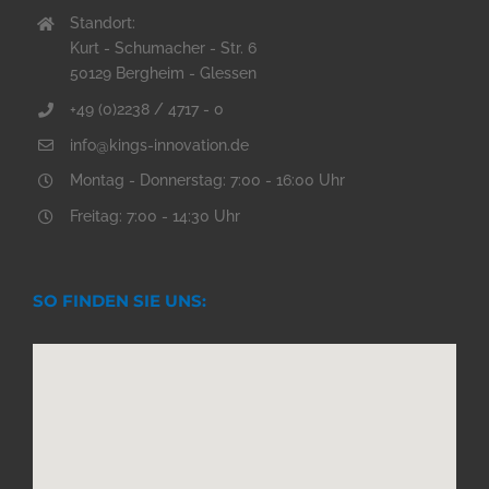
Standort:
Kurt - Schumacher - Str. 6
50129 Bergheim - Glessen
+49 (0)2238 / 4717 - 0
info@kings-innovation.de
Montag - Donnerstag: 7:00 - 16:00 Uhr
Freitag: 7:00 - 14:30 Uhr
SO FINDEN SIE UNS: